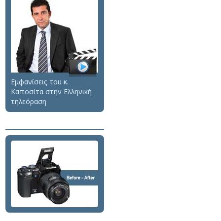
Εμφανίσεις του κ.
Καποσίτα στην Ελληνική
τηλεόραση