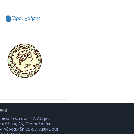
Όροι χρήσης
ωνία
ρίου Σούτσου 17, Αθήνα.
πόλεως 86, Θεσσαλονίκη
α Αβρααμίδη 55-57, Λευκωσία