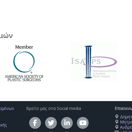
σμών
δομένων
Βρείτε μας στα Social media
Επικοιν
Δημητ
Μητρο
ικής
Ανδρέ