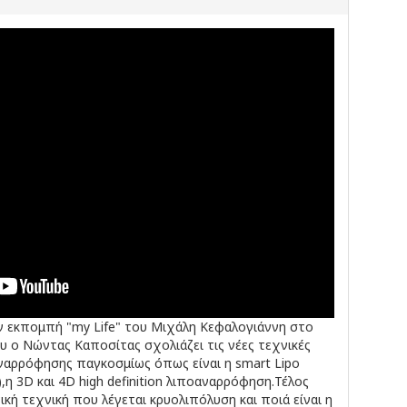
ν εκπομπή "my Life" του Μιχάλη Κεφαλογιάννη στο
 ο Νώντας Καποσίτας σχολιάζει τις νέες τεχνικές
ναρρόφησης παγκοσμίως όπως είναι η smart Lipo
ι),η 3D και 4D high definition λιποαναρρόφηση.Τέλος
ική τεχνική που λέγεται κρυολιπόλυση και ποιά είναι η