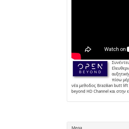
Συνέντε
Ελευθερι
αυξητική
πίσω μέρ
νέα μεθοδος Brazilian butt l
beyond HD Channel και στην 
Mega