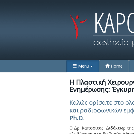
KAP
aesthetic 
Menu
Home
Η Πλαστική Χειρουρ
Ενημέρωσης: Έγκυρ
Καλώς ορίσατε στο ολ
και ραδιοφωνικών εμ
Ph.D.
O Δρ. Καποσίτας, Διδάκτωρ της
εξειδίκευση στο διεθνούς φήμη