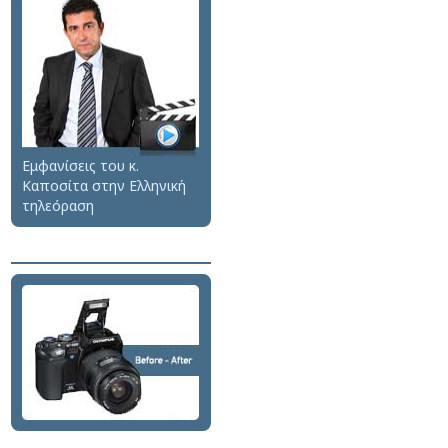
Εμφανίσεις του κ.
Καποσίτα στην Ελληνική
τηλεόραση