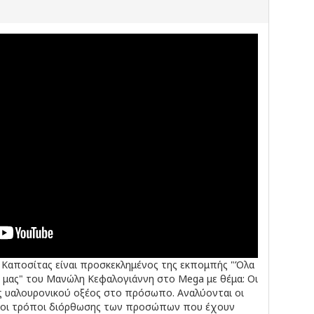
Καποσίτας είναι προσκεκλημένος της εκπομπής "Όλα
ή μας" του Μανώλη Κεφαλογιάννη στο Mega με θέμα: Οι
 υαλουρονικού οξέος στο πρόσωπο. Αναλύονται οι
και οι τρόποι διόρθωσης των προσώπων που έχουν