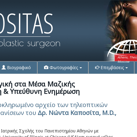
OSITAS
plastic surgeon
Athens, Thes
Moscow
Βιογραφικό
Φωτογραφίες
Επεμβάσεις
γική στα Μέσα Μαζικής
η & Υπεύθυνη Ενημέρωση
οκληρωμένο αρχείο των τηλεοπτικών
φανίσεων του
Δρ. Νώντα Καποσίτα, M.D.,
 Ιατρικής Σχολής του Πανεπιστημίου Αθηνών με
ς
University of Illinois at Chicago (USA)
και ενεργό μέλος