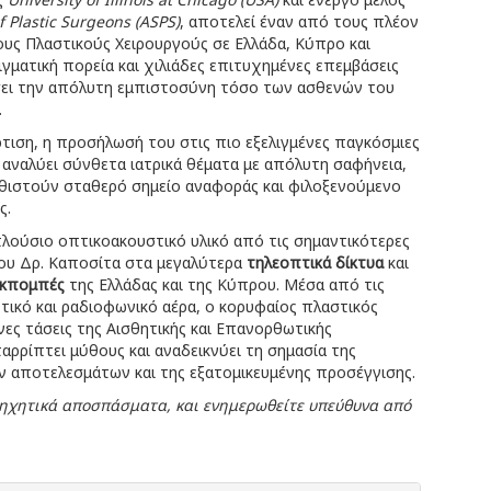
f Plastic Surgeons (ASPS)
, αποτελεί έναν από τους πλέον
ους Πλαστικούς Χειρουργούς σε Ελλάδα, Κύπρο και
ιγματική πορεία και χιλιάδες επιτυχημένες επεμβάσεις
ίσει την απόλυτη εμπιστοσύνη τόσο των ασθενών του
.
ρτιση, η προσήλωσή του στις πιο εξελιγμένες παγκόσμιες
α αναλύει σύνθετα ιατρικά θέματα με απόλυτη σαφήνεια,
καθιστούν σταθερό σημείο αναφοράς και φιλοξενούμενο
ς.
πλούσιο οπτικοακουστικό υλικό από τις σημαντικότερες
του Δρ. Καποσίτα στα μεγαλύτερα
τηλεοπτικά δίκτυα
και
εκπομπές
της Ελλάδας και της Κύπρου. Μέσα από τις
ικό και ραδιοφωνικό αέρα, ο κορυφαίος πλαστικός
νες τάσεις της Αισθητικής και Επανορθωτικής
ταρρίπτει μύθους και αναδεικνύει τη σημασία της
ν αποτελεσμάτων και της εξατομικευμένης προσέγγισης.
α ηχητικά αποσπάσματα, και ενημερωθείτε υπεύθυνα από