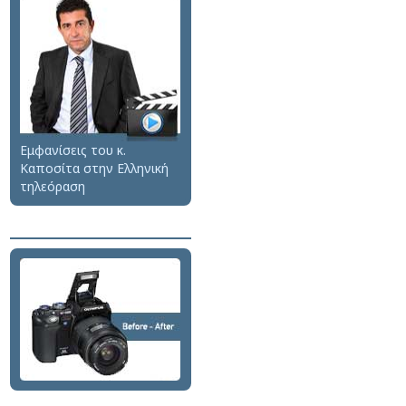
Εμφανίσεις του κ.
Καποσίτα στην Ελληνική
τηλεόραση