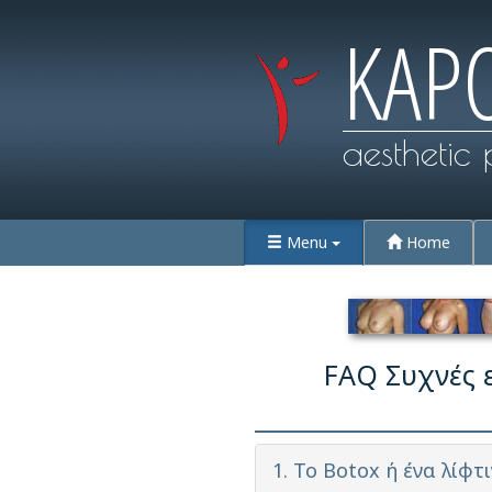
KAP
aesthetic 
Menu
Home
FAQ Συχνές ε
1. Το Botox ή ένα λίφ