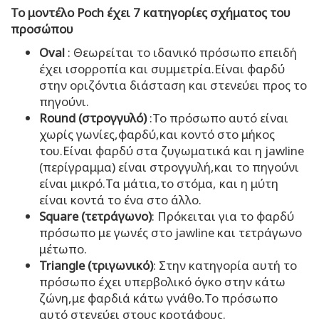
Το μοντέλο Poch έχει 7 κατηγορίες σχήματος του
προσώπου
Oval
: Θεωρείται το ιδανικό πρόσωπο επειδή
έχει ισορροπία και συμμετρία.Είναι φαρδύ
στην οριζόντια διάσταση και στενεύει προς το
πηγούνι.
Round (στρογγυλό)
:Το πρόσωπο αυτό είναι
χωρίς γωνίες,φαρδύ,και κοντό στο μήκος
του.Είναι φαρδύ στα ζυγωματικά και η jawline
(περίγραμμα) είναι στρογγυλή,και το πηγούνι
είναι μικρό.Τα μάτια,το στόμα, και η μύτη
είναι κοντά το ένα στο άλλο.
Square (τετράγωνο)
: Πρόκειται για το φαρδύ
πρόσωπο με γωνές στο jawline και τετράγωνο
μέτωπο.
Triangle (τριγωνικό)
: Στην κατηγορία αυτή το
πρόσωπο έχει υπερβολικό όγκο στην κάτω
ζώνη,με φαρδιά κάτω γνάθο.Το πρόσωπο
αυτό στενεύει στους κροτάφους.