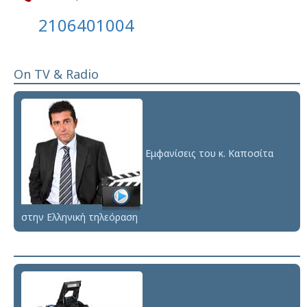
2106401004
On TV & Radio
Εμφανίσεις του κ. Καποσίτα
στην Ελληνική τηλεόραση