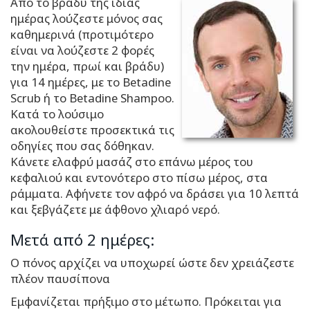
Από το βράδυ της ίδιας
ημέρας λούζεστε μόνος σας
καθημερινά (προτιμότερο
είναι να λούζεστε 2 φορές
την ημέρα, πρωί και βράδυ)
για 14 ημέρες, με το Betadine
Scrub ή το Betadine Shampoo.
Kατά το λούσιμο
ακολουθείστε προσεκτικά τις
οδηγίες που σας δόθηκαν.
Κάνετε ελαφρύ μασάζ στο επάνω μέρος του
κεφαλιού και εντονότερο στο πίσω μέρος, στα
ράμματα. Αφήνετε τον αφρό να δράσει για 10 λεπτά
και ξεβγάζετε με άφθονο χλιαρό νερό.
Μετά από 2 ημέρες:
Ο πόνος αρχίζει να υποχωρεί ώστε δεν χρειάζεστε
πλέον παυσίπονα
Εμφανίζεται πρήξιμο στο μέτωπο. Πρόκειται για