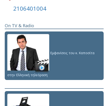
2106401004
On TV & Radio
Εμφανίσεις του κ. Καποσίτα
στην Ελληνική τηλεόραση